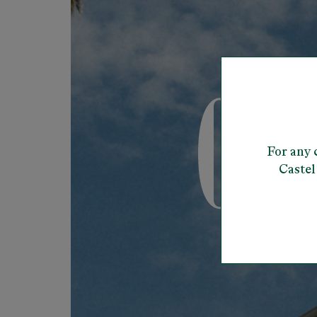
For any 
Castel