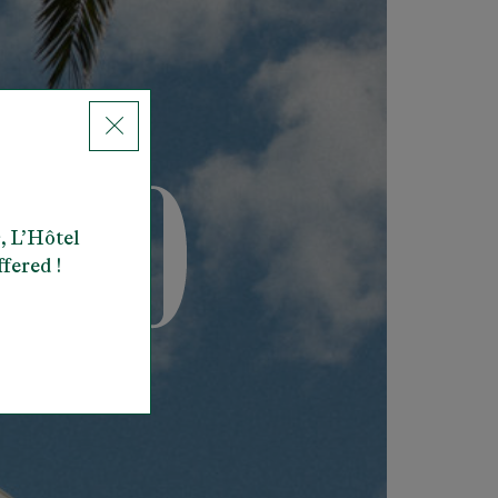
, L’Hôtel
ffered !